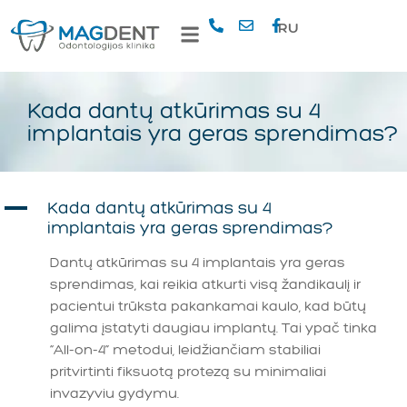
RU
Kada dantų atkūrimas su 4
implantais yra geras sprendimas?
A
Kada dantų atkūrimas su 4
implantais yra geras sprendimas?
Dantų atkūrimas su 4 implantais yra geras
sprendimas, kai reikia atkurti visą žandikaulį ir
pacientui trūksta pakankamai kaulo, kad būtų
galima įstatyti daugiau implantų. Tai ypač tinka
“All-on-4” metodui, leidžiančiam stabiliai
pritvirtinti fiksuotą protezą su minimaliai
invazyviu gydymu.